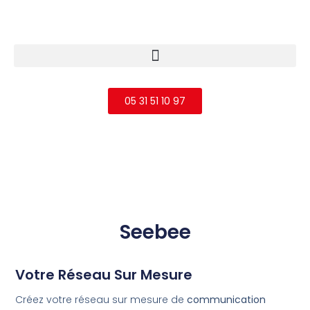
05 31 51 10 97
alarme albi, alarme castres, alarme gaillac, 
vidéosurveillance toulouse, alarme toulouse, 
télésurveillance albi, alarme tarn, contrôle d’accès albi, 
sécurité électronique castres gaillac, ats électronique.
Seebee
Votre Réseau Sur Mesure
Créez votre réseau sur mesure de
communication