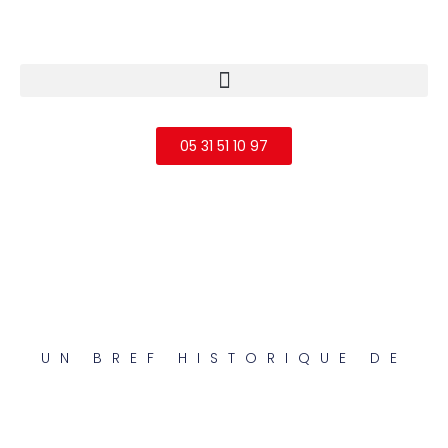
05 31 51 10 97
alarme albi, alarme castres, alarme gaillac, 
vidéosurveillance toulouse, alarme toulouse, 
télésurveillance albi, alarme tarn, contrôle d’accès albi, 
sécurité électronique castres gaillac, ats électronique.
UN BREF HISTORIQUE DE