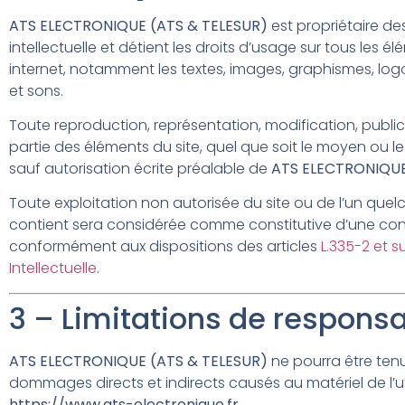
ATS ELECTRONIQUE (ATS & TELESUR)
est propriétaire de
intellectuelle et détient les droits d’usage sur tous les él
internet, notamment les textes, images, graphismes, logo
et sons.
Toute reproduction, représentation, modification, publi
partie des éléments du site, quel que soit le moyen ou le p
sauf autorisation écrite préalable de
ATS ELECTRONIQUE
Toute exploitation non autorisée du site ou de l’un que
contient sera considérée comme constitutive d’une con
conformément aux dispositions des articles
L.335-2 et 
Intellectuelle
.
3 – Limitations de responsab
ATS ELECTRONIQUE (ATS & TELESUR)
ne pourra être ten
dommages directs et indirects causés au matériel de l’util
https://www.ats-electronique.fr
.