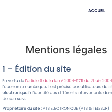
ACCUEIL
alarme albi, alarme castres, alarme gaillac, vidéosurveill
castres gaillac, ats électronique.
Mentions légales
1 – Édition du site
En vertu de
l’article 6 de la loi n° 2004-575 du 21 juin 2004
l’économie numérique, il est précisé aux utilisateurs du si
electronique.fr
l’identité des différents intervenants dan
de son suivi:
Propriétaire du site :
ATS ELECTRONIQUE (ATS & TELESUR)
–