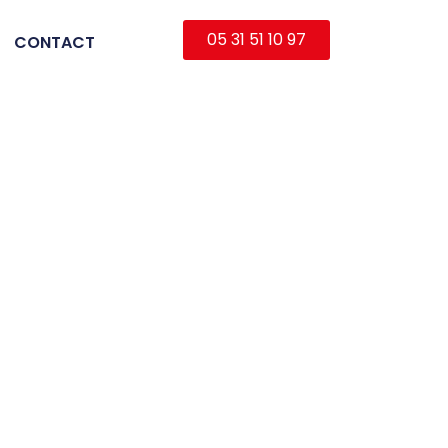
05 31 51 10 97
CONTACT
e tarn, contrôle d’accès albi, sécurité électronique 