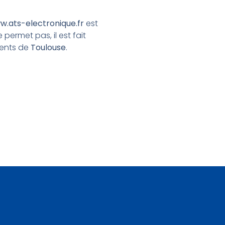
w.ats-electronique.fr
est
 permet pas, il est fait
tents de
Toulouse
.