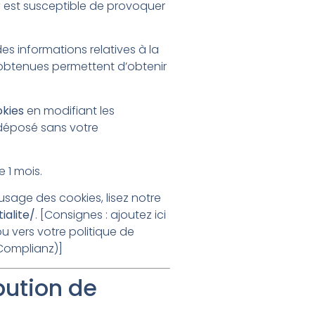
r
est susceptible de provoquer
 des informations relatives à la
i obtenues permettent d’obtenir
okies
en modifiant les
déposé sans votre
de
1
mois.
usage des cookies, lisez notre
ialite/
. [Consignes : ajoutez ici
ou vers votre politique de
 Complianz)]
ibution de