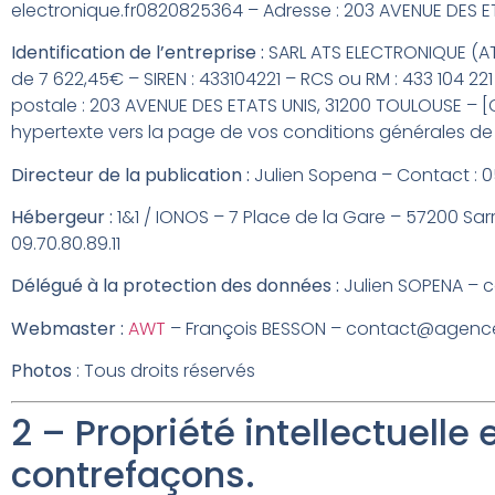
electronique.fr
0820825364
– Adresse :
203 AVENUE DES E
Identification de l’entreprise :
SARL
ATS ELECTRONIQUE (AT
de
7 622,45
€ – SIREN :
433104221
– RCS ou RM :
433 104 221
postale :
203 AVENUE DES ETATS UNIS, 31200 TOULOUSE
– [C
hypertexte vers la page de vos conditions générales de
Directeur de la publication :
Julien Sopena
– Contact :
‭
Hébergeur :
1&1 / IONOS – 7 Place de la Gare – 57200 Sa
09.70.80.89.11
Délégué à la protection des données :
Julien SOPENA
–
c
Webmaster :
AWT
– François BESSON – contact@agen
Photos
: Tous droits réservés
2 – Propriété intellectuelle 
contrefaçons.