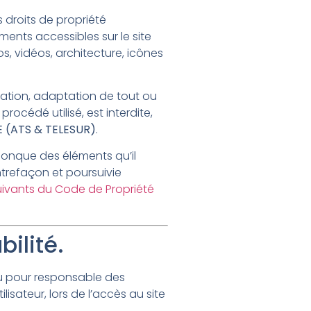
s droits de propriété
éments accessibles sur le site
s, vidéos, architecture, icônes
cation, adaptation de tout ou
rocédé utilisé, est interdite,
 (ATS & TELESUR)
.
lconque des éléments qu’il
trefaçon et poursuivie
suivants du Code de Propriété
ilité.
u pour responsable des
isateur, lors de l’accès au site