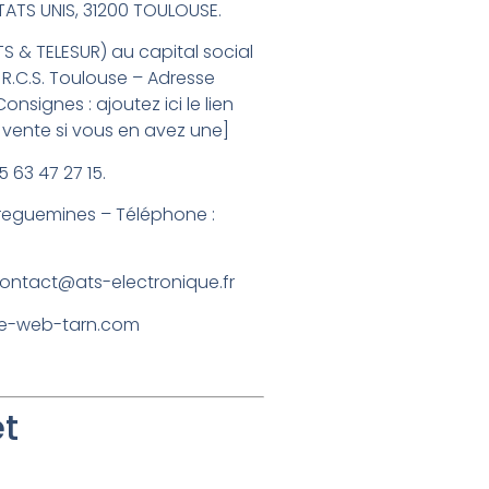
TATS UNIS, 31200 TOULOUSE
.
S & TELESUR)
au capital social
 R.C.S. Toulouse
– Adresse
onsignes : ajoutez ici le lien
 vente si vous en avez une]
05 63 47 27 15‬
.
rreguemines – Téléphone :
ontact@ats-electronique.fr
ce-web-tarn.com
et