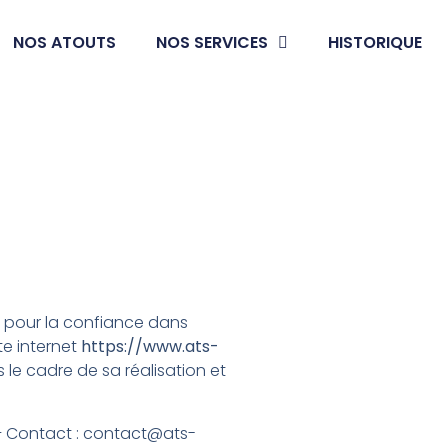
NOS ATOUTS
NOS SERVICES
HISTORIQUE
ance toulouse, alarme toulouse, télésurveillance albi, alarm
pour la confiance dans
te internet
https://www.ats-
s le cadre de sa réalisation et
 Contact :
contact@ats-