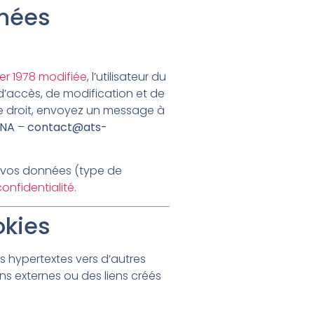
nnées
vier 1978 modifiée
, l’utilisateur du
d’accès, de modification et de
ce droit, envoyez un message à
ENA
–
contact@ats-
s vos données (type de
confidentialité
.
okies
s hypertextes vers d’autres
ns externes ou des liens créés