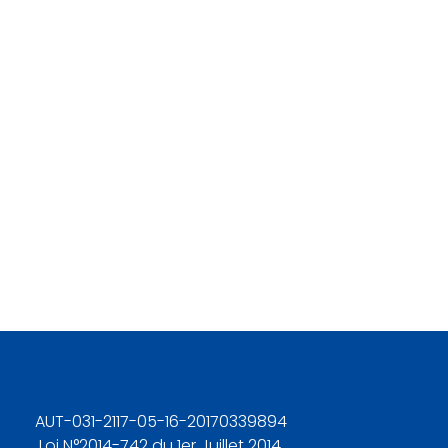
AUT-031-2117-05-16-20170339894
Loi N°2014-742 du 1er Juillet 2014.