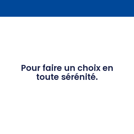
Pour faire un choix en
toute sérénité.
Depuis 25 ans nous veillons sur la sécurité des
locaux, des biens et des personnes du grand
Sud-Ouest.